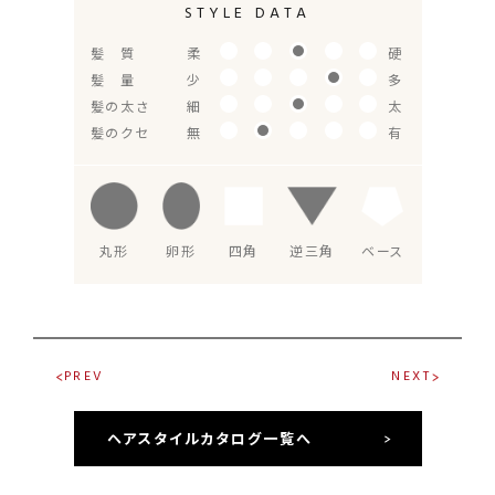
STYLE DATA
髪 質
柔
硬
髪 量
少
多
髪の太さ
細
太
髪のクセ
無
有
丸形
卵形
四角
逆三角
ベース
PREV
NEXT
ヘアスタイルカタログ一覧へ